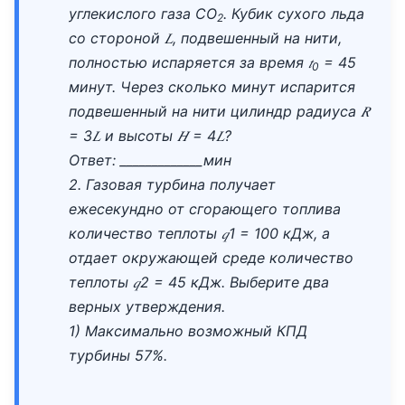
углекислого газа СО
. Кубик сухого льда
2
со стороной 𝐿, подвешенный на нити,
полностью испаряется за время 𝑡
= 45
0
минут. Через сколько минут испарится
подвешенный на нити цилиндр радиуса 𝑅
= 3𝐿 и высоты 𝐻 = 4𝐿?
Ответ: _____________мин
2. Газовая турбина получает
ежесекундно от сгорающего топлива
количество теплоты 𝑞1 = 100 кДж, а
отдает окружающей среде количество
теплоты 𝑞2 = 45 кДж. Выберите два
верных утверждения.
1) Максимально возможный КПД
турбины 57%.