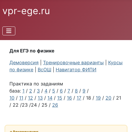
vpr-ege.ru
Для ЕГЭ по физике
Демоверсия
|
Тренировочные варианты
|
Курсы
по физике
|
ВсОШ
|
Навигатор ФИПИ
Практика по заданиям
база:
1
/
2
/
3
/
4
/
5
/
6
/
7
/
8
/
9
/
10
/
11
/
12
/
13
/
14
/
15
/
16
/
17
/ 18 /
19
/
20
/ 21
/ 22 /23 /24 / 25 /
26
⭐ Рекомендуем