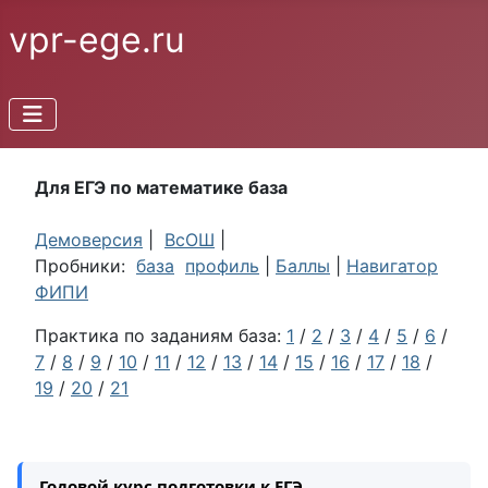
vpr-ege.ru
Для ЕГЭ по математике база
Демоверсия
|
ВсОШ
|
Пробники:
база
профиль
|
Баллы
|
Навигатор
ФИПИ
Практика по заданиям база:
1
/
2
/
3
/
4
/
5
/
6
/
7
/
8
/
9
/
10
/
11
/
12
/
13
/
14
/
15
/
16
/
17
/
18
/
19
/
20
/
21
Годовой курс подготовки к ЕГЭ