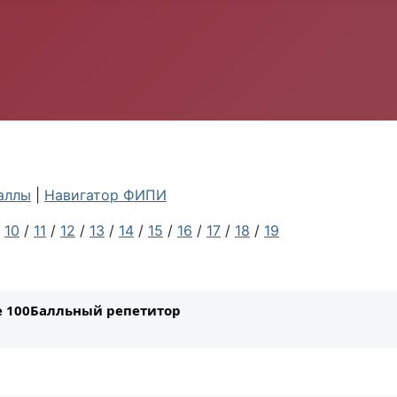
аллы
|
Навигатор ФИПИ
/
10
/
11
/
12
/
13
/
14
/
15
/
16
/
17
/
18
/
19
ле 100Балльный репетитор