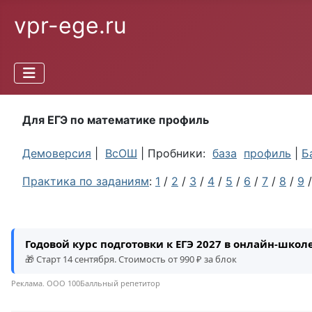
vpr-ege.ru
Для ЕГЭ по математике профиль
Демоверсия
|
ВсОШ
| Пробники:
база
профиль
|
Б
Практика по заданиям
:
1
/
2
/
3
/
4
/
5
/
6
/
7
/
8
/
9
Годовой курс подготовки к ЕГЭ 2027 в онлайн-шко
🎁 Старт 14 сентября. Стоимость от 990 ₽ за блок
Реклама. ООО 100Балльный репетитор