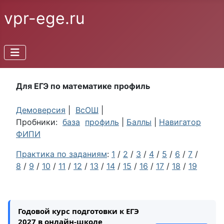
vpr-ege.ru
Для ЕГЭ по математике профиль
Демоверсия
|
ВсОШ
|
Пробники:
база
профиль
|
Баллы
|
Навигатор
ФИПИ
Практика по заданиям
:
1
/
2
/
3
/
4
/
5
/
6
/
7
/
8
/
9
/
10
/
11
/
12
/
13
/
14
/
15
/
16
/
17
/
18
/
19
Годовой курс подготовки к ЕГЭ
2027 в онлайн-школе