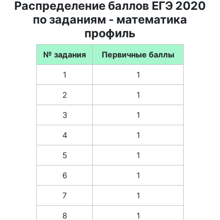
Распределение баллов ЕГЭ 2020
по заданиям - математика
профиль
№ задания
Первичные баллы
1
1
2
1
3
1
4
1
5
1
6
1
7
1
8
1