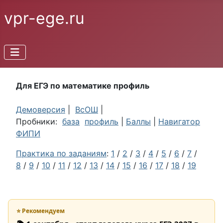
vpr-ege.ru
Для ЕГЭ по математике профиль
Демоверсия
|
ВсОШ
|
Пробники:
база
профиль
|
Баллы
|
Навигатор
ФИПИ
Практика по заданиям
:
1
/
2
/
3
/
4
/
5
/
6
/
7
/
8
/
9
/
10
/
11
/
12
/
13
/
14
/
15
/
16
/
17
/
18
/
19
⭐ Рекомендуем