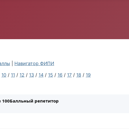
аллы
|
Навигатор ФИПИ
/
10
/
11
/
12
/
13
/
14
/
15
/
16
/
17
/
18
/
19
ле 100Балльный репетитор