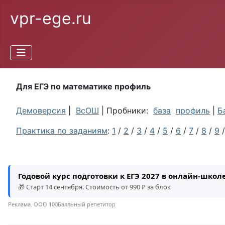
vpr-ege.ru
Для ЕГЭ по математике профиль
Демоверсия
|
ВсОШ
| Пробники:
база
профиль
|
Б
Практика по заданиям
:
1
/
2
/
3
/
4
/
5
/
6
/
7
/
8
/
9
Годовой курс подготовки к ЕГЭ 2027 в онлайн-шко
🎁 Старт 14 сентября. Стоимость от 990 ₽ за блок
Реклама. ООО 100Балльный репетитор