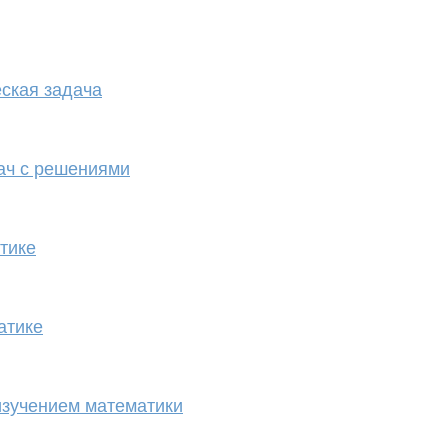
ская задача
ач с решениями
тике
атике
изучением математики