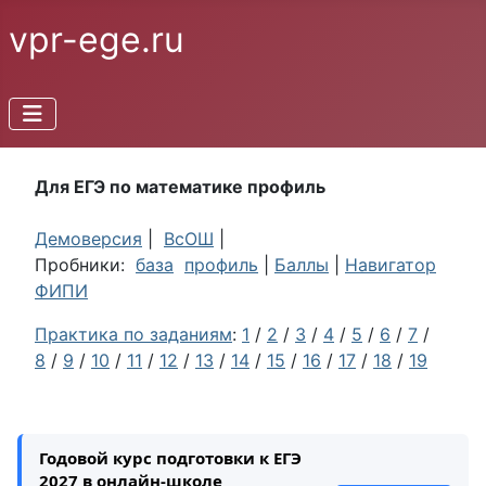
vpr-ege.ru
Для ЕГЭ по математике профиль
Демоверсия
|
ВсОШ
|
Пробники:
база
профиль
|
Баллы
|
Навигатор
ФИПИ
Практика по заданиям
:
1
/
2
/
3
/
4
/
5
/
6
/
7
/
8
/
9
/
10
/
11
/
12
/
13
/
14
/
15
/
16
/
17
/
18
/
19
Годовой курс подготовки к ЕГЭ
2027 в онлайн-школе