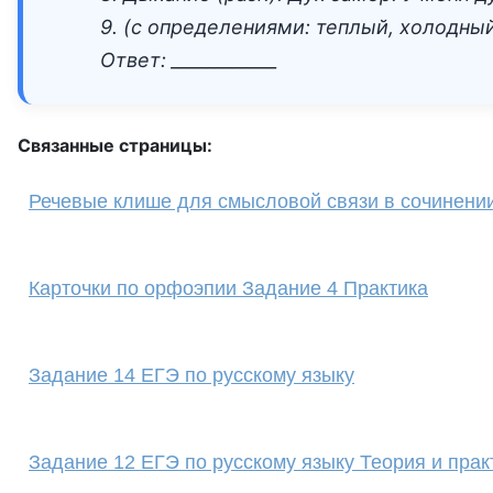
9. (с определениями: теплый, холодный 
Ответ: ____________
Связанные страницы:
Речевые клише для смысловой связи в сочинени
Карточки по орфоэпии Задание 4 Практика
Задание 14 ЕГЭ по русскому языку
Задание 12 ЕГЭ по русскому языку Теория и прак