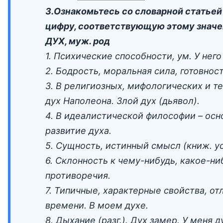
3.Ознакомьтесь со словарной статьей
цифру, соответствующую этому значе
ДУХ, муж. род
1. Психические способности, ум. У него
2. Бодрость, моральная сила, готовнос
3. В религиозных, мифологических и 
дух Наполеона. Злой дух (дьявол).
4. В идеалистической философии – ос
развитие духа.
5. Сущность, истинный смысл (книж. уст
6. Склонность к чему-нибудь, какое-н
противоречия.
7. Типичные, характерные свойства, от
времени. В моем духе.
8. Дыхание (разг.). Дух замер. У меня 