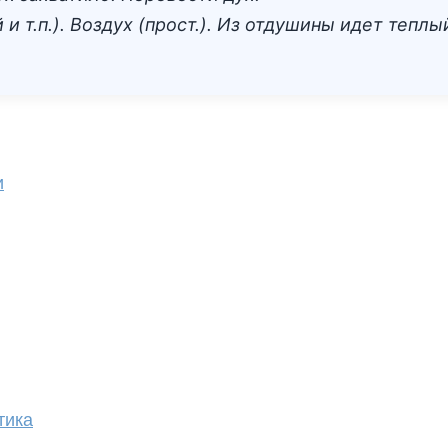
и т.п.). Воздух (прост.). Из отдушины идет теплы
и
тика