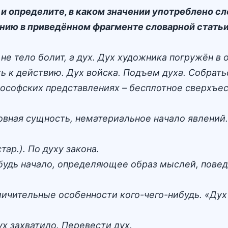
 и определите, в каком значении употреблено с
нию в приведённом фрагменте словарной статьи
 не тело болит, а дух. Дух художника погружён в 
ть к действию. Дух войска. Подъем духа. Собрать
теософских представлениях – бесплотное сверхъ
новная сущность, нематериальное начало явлений
ар.). По духу закона.
ибудь начало, определяющее образ мыслей, повед
личительные особенности кого-чего-нибудь. «Дух 
дух захватило. Перевести дух.