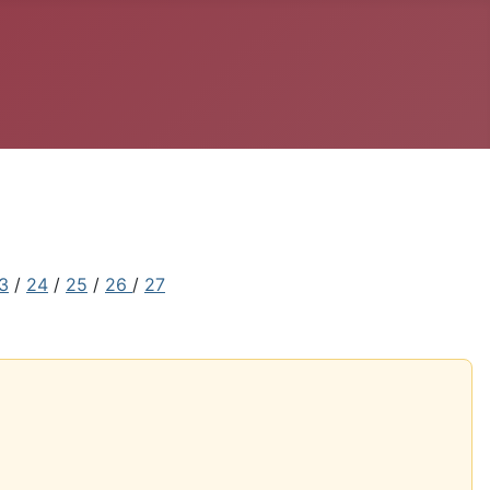
3
/
24
/
25
/
26
/
27