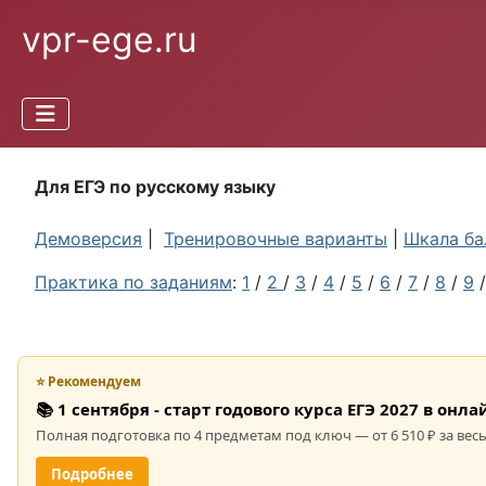
vpr-ege.ru
Для ЕГЭ по русскому языку
Демоверсия
|
Тренировочные варианты
|
Шкала ба
Практика по заданиям
:
1
/
2
/
3
/
4
/
5
/
6
/
7
/
8
/
9
⭐ Рекомендуем
📚 1 сентября - старт годового курса ЕГЭ 2027 в он
Полная подготовка по 4 предметам под ключ — от 6 510 ₽ за весь
Подробнее