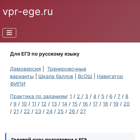
vpr-ege.ru
Для ЕГЭ по русскому языку
Демоверсия
|
Тренировочные
варианты
|
Шкала баллов
|
ВсОШ
|
Навигатор
ФИПИ
Практика по заданиям
:
1
/
2
/
3
/
4
/
5
/
6
/
7
/
8
/
9
/
10
/
11
/
12
/
13
/
14
/
15
/
16
/
17
/
18
/
19
/
20
/
21
/
22
/
23
/
24
/
25
/
26
/
27
Годовой курс подготовки к ЕГЭ