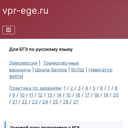
vpr-ege.ru
Для ЕГЭ по русскому языку
Демоверсия
|
Тренировочные
варианты
|
Шкала баллов
|
ВсОШ
|
Навигатор
ФИПИ
Практика по заданиям
:
1
/
2
/
3
/
4
/
5
/
6
/
7
/
8
/
9
/
10
/
11
/
12
/
13
/
14
/
15
/
16
/
17
/
18
/
19
/
20
/
21
/
22
/
23
/
24
/
25
/
26
/
27
Годовой курс подготовки к ЕГЭ