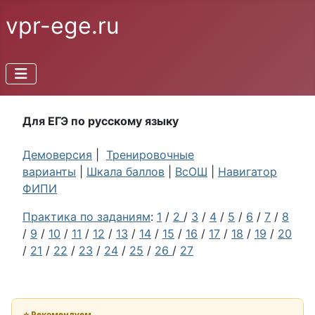
vpr-ege.ru
Для ЕГЭ по русскому языку
Демоверсия
|
Тренировочные
варианты
|
Шкала баллов
|
ВсОШ
|
Навигатор
ФИПИ
Практика по заданиям
:
1
/
2
/
3
/
4
/
5
/
6
/
7
/
8
/
9
/
10
/
11
/
12
/
13
/
14
/
15
/
16
/
17
/
18
/
19
/
20
/
21
/
22
/
23
/
24
/
25
/
26
/
27
⭐ Рекомендуем