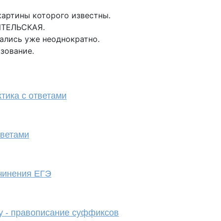
артины которого известны.
ИТЕЛЬСКАЯ.
ались уже неоднократно.
зование.
ктика с ответами
тветами
чинения ЕГЭ
у - правописание суффиксов