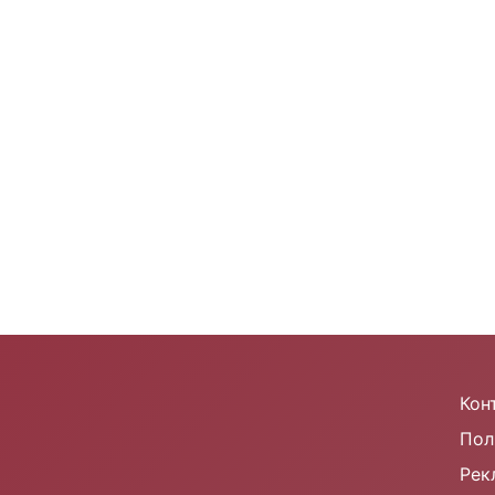
m
Кон
Пол
Рек