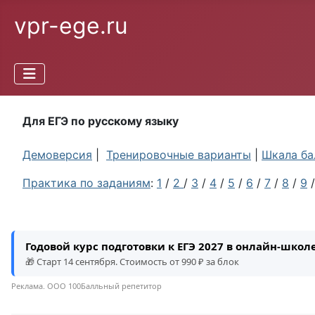
vpr-ege.ru
Для ЕГЭ по русскому языку
Демоверсия
|
Тренировочные варианты
|
Шкала ба
Практика по заданиям
:
1
/
2
/
3
/
4
/
5
/
6
/
7
/
8
/
9
Годовой курс подготовки к ЕГЭ 2027 в онлайн-шко
🎁 Старт 14 сентября. Стоимость от 990 ₽ за блок
Реклама. ООО 100Балльный репетитор