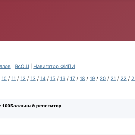
ллов
|
ВсОШ
|
Навигатор ФИПИ
/
10
/
11
/
12
/
13
/
14
/
15
/
16
/
17
/
18
/
19
/
20
/
21
/
22
/
2
ле 100Балльный репетитор