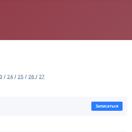
3
/
24
/
25
/
26
/
27
Записаться