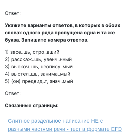
Ответ:
Укажите варианты ответов, в которых в обоих
словах одного ряда пропущена одна и та же
буква. Запишите номера ответов.
1) засе..шь, стро..вший
2) расскаж..шь, увенч..нный
3) выскоч..шь, неопису..мый
4) выстел..шь, занима..мый
5) (он) предвид..т, знач..мый
Ответ:
Связанные страницы:
Слитное раздельное написание НЕ с
разными частями речи - тест в формате ЕГЭ