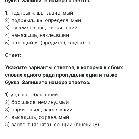
буква. Запишите номера ответов.
1) подпрыгн..шь, завис..мый
2) подремл..шь, определя..мый
3) рассмотр..шь, оконч..вший
4) намаж..шь, накле..вший
5) кол..щийся (предмет), (льды) та..т
Ответ:
Укажите варианты ответов, в которых в обоих
словах одного ряда пропущена одна и та же
буква. Запишите номера ответов.
1) уед..шь, сбав..вший
2) бор..шься, немину..мый
3) спряч..шься, закле..вший
4) высад..шь, охраня..мый
5) забле..т (ягнята), се..щий (пшеницу)