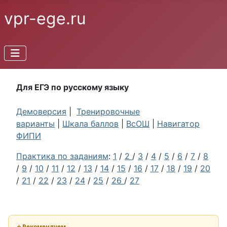
vpr-ege.ru
Для ЕГЭ по русскому языку
Демоверсия
|
Тренировочные
варианты
|
Шкала баллов
|
ВсОШ
|
Навигатор
ФИПИ
Практика по заданиям
:
1
/
2
/
3
/
4
/
5
/
6
/
7
/
8
/
9
/
10
/
11
/
12
/
13
/
14
/
15
/
16
/
17
/
18
/
19
/
20
/
21
/
22
/
23
/
24
/
25
/
26
/
27
⭐ Рекомендуем