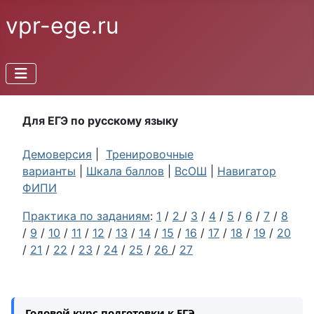
vpr-ege.ru
Для ЕГЭ по русскому языку
Демоверсия
|
Тренировочные
варианты
|
Шкала баллов
|
ВсОШ
|
Навигатор
ФИПИ
Практика по заданиям
:
1
/
2
/
3
/
4
/
5
/
6
/
7
/
8
/
9
/
10
/
11
/
12
/
13
/
14
/
15
/
16
/
17
/
18
/
19
/
20
/
21
/
22
/
23
/
24
/
25
/
26
/
27
Годовой курс подготовки к ЕГЭ