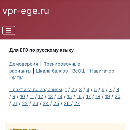
vpr-ege.ru
Для ЕГЭ по русскому языку
Демоверсия
|
Тренировочные
варианты
|
Шкала баллов
|
ВсОШ
|
Навигатор
ФИПИ
Практика по заданиям
:
1
/
2
/
3
/
4
/
5
/
6
/
7
/
8
/
9
/
10
/
11
/
12
/
13
/
14
/
15
/
16
/
17
/
18
/
19
/
20
/
21
/
22
/
23
/
24
/
25
/
26
/
27
⭐ Рекомендуем