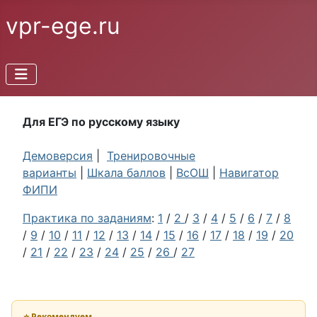
vpr-ege.ru
Для ЕГЭ по русскому языку
Демоверсия
|
Тренировочные
варианты
|
Шкала баллов
|
ВсОШ
|
Навигатор
ФИПИ
Практика по заданиям
:
1
/
2
/
3
/
4
/
5
/
6
/
7
/
8
/
9
/
10
/
11
/
12
/
13
/
14
/
15
/
16
/
17
/
18
/
19
/
20
/
21
/
22
/
23
/
24
/
25
/
26
/
27
⭐ Рекомендуем