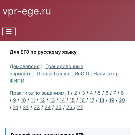
vpr-ege.ru
Для ЕГЭ по русскому языку
Демоверсия
|
Тренировочные
варианты
|
Шкала баллов
|
ВсОШ
|
Навигатор
ФИПИ
Практика по заданиям
:
1
/
2
/
3
/
4
/
5
/
6
/
7
/
8
/
9
/
10
/
11
/
12
/
13
/
14
/
15
/
16
/
17
/
18
/
19
/
20
/
21
/
22
/
23
/
24
/
25
/
26
/
27
Годовой курс подготовки к ЕГЭ