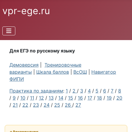
vpr-ege.ru
Для ЕГЭ по русскому языку
Демоверсия
|
Тренировочные
варианты
|
Шкала баллов
|
ВсОШ
|
Навигатор
ФИПИ
Практика по заданиям
:
1
/
2
/
3
/
4
/
5
/
6
/
7
/
8
/
9
/
10
/
11
/
12
/
13
/
14
/
15
/
16
/
17
/
18
/
19
/
20
/
21
/
22
/
23
/
24
/
25
/
26
/
27
⭐ Рекомендуем