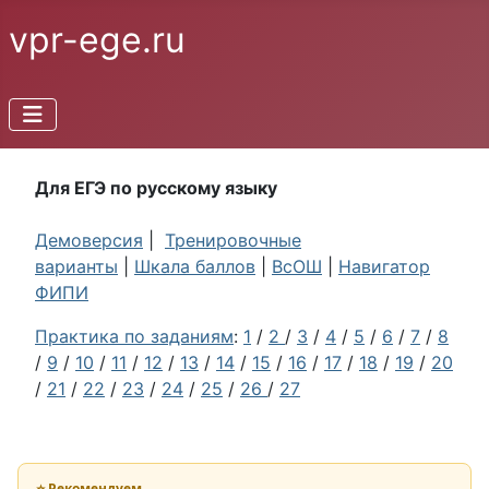
vpr-ege.ru
Для ЕГЭ по русскому языку
Демоверсия
|
Тренировочные
варианты
|
Шкала баллов
|
ВсОШ
|
Навигатор
ФИПИ
Практика по заданиям
:
1
/
2
/
3
/
4
/
5
/
6
/
7
/
8
/
9
/
10
/
11
/
12
/
13
/
14
/
15
/
16
/
17
/
18
/
19
/
20
/
21
/
22
/
23
/
24
/
25
/
26
/
27
⭐ Рекомендуем