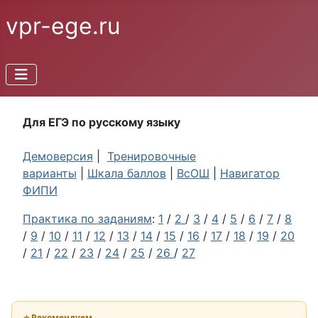
vpr-ege.ru
Для ЕГЭ по русскому языку
Демоверсия
|
Тренировочные
варианты
|
Шкала баллов
|
ВсОШ
|
Навигатор
ФИПИ
Практика по заданиям
:
1
/
2
/
3
/
4
/
5
/
6
/
7
/
8
/
9
/
10
/
11
/
12
/
13
/
14
/
15
/
16
/
17
/
18
/
19
/
20
/
21
/
22
/
23
/
24
/
25
/
26
/
27
⭐ Рекомендуем