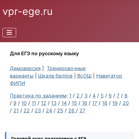
vpr-ege.ru
Для ЕГЭ по русскому языку
Демоверсия
|
Тренировочные
варианты
|
Шкала баллов
|
ВсОШ
|
Навигатор
ФИПИ
Практика по заданиям
:
1
/
2
/
3
/
4
/
5
/
6
/
7
/
8
/
9
/
10
/
11
/
12
/
13
/
14
/
15
/
16
/
17
/
18
/
19
/
20
/
21
/
22
/
23
/
24
/
25
/
26
/
27
Годовой курс подготовки к ЕГЭ