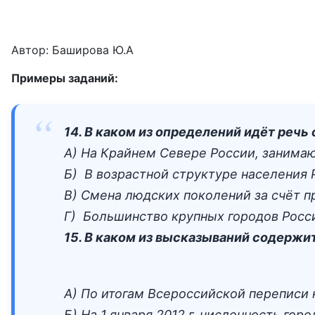
Автор: Баширова Ю.А
Примеры заданий:
14. В каком из определений идёт речь
А) На Крайнем Севере России, занимаю
Б) В возрастной структуре населения 
В) Смена людских поколений за счёт 
Г) Большинство крупных городов Росси
15. В каком из высказываний содержи
А) По итогам Всероссийской переписи н
Б) На 1 января 2012 г. численность гор