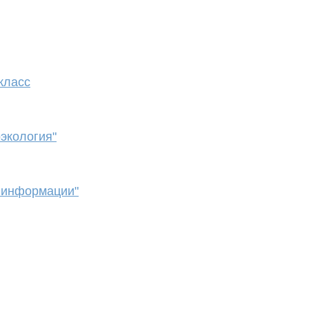
класс
экология"
 информации"