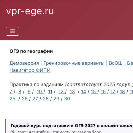
vpr-ege.ru
ОГЭ по географии
Демоверсия
|
Тренировочные варианты
|
ВсОШ
|
Ба
Навигатор ФИПИ
Практика по заданиям
(соответствует 2025 году
):
7
/
8
/
9
/
10
/
11
/
12
/
13
/
14
/
15
/
16
/
17
/
18
/
1
25
/
26
/
27
/
28
/
29
/
30
Годовой курс подготовки к ОГЭ 2027 в онлайн-шко
🎁 Старт 14 сентября. Стоимость от 990 ₽ за блок.