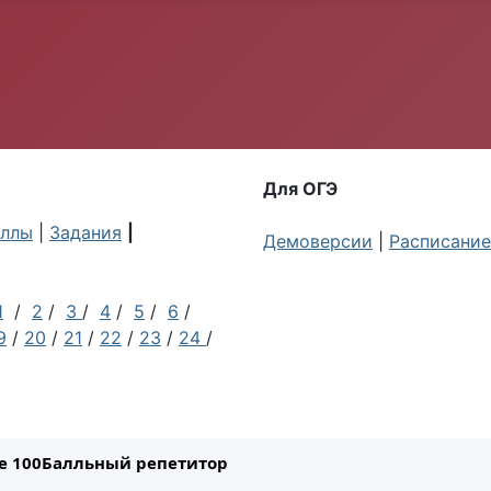
Для ОГЭ
ллы
|
Задания
|
Демоверсии
|
Расписание
1
/
2
/
3
/
4
/
5
/
6
/
9
/
20
/
21
/
22
/
23
/
24
/
ле 100Балльный репетитор