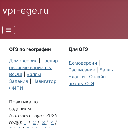
vpr-ege.ru
ОГЭ по географии
Для ОГЭ
Демоверсия
|
Тренир
Демоверсии
|
овочные варианты
|
Расписание
|
Баллы
|
ВсОШ
|
Баллы
|
Бланки
|
Онлайн-
Задания
|
Навигатор
школы ОГЭ
ФИПИ
Практика по
заданиям
(соответствует 2025
году
):
1
/
2
/
3
/
4
/