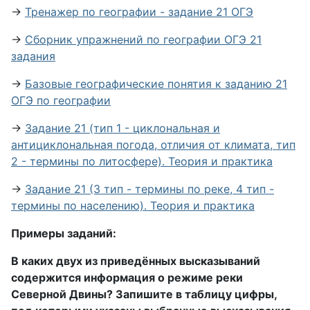
→
Тренажер по географии - задание 21 ОГЭ
→
Сборник упражнений по географии ОГЭ 21
задания
→
Базовые географические понятия к заданию 21
ОГЭ по географии
→
Задание 21 (тип 1 - циклональная и
антициклональная погода, отличия от климата, тип
2 - термины по литосфере). Теория и практика
→
Задание 21 (3 тип - термины по реке, 4 тип -
термины по населению). Теория и практика
Примеры заданий:
В каких двух из приведённых высказываний
содержится информация о режиме реки
Северной Двины? Запишите в таблицу цифры,