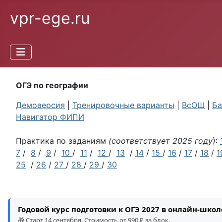
vpr-ege.ru
ОГЭ по географии
Демоверсия
|
Тренировочные варианты
|
ВсОШ
|
Ба
Навигатор ФИПИ
Практика по заданиям
(соответствует 2025 году
):
7
/
8
/
9
/
10
/
11
/
12
/
13
/
14
/
15
/
16
/
17
/
18
/
1
25
/
26
/
27
/
28
/
29
/
30
Годовой курс подготовки к ОГЭ 2027 в онлайн-шко
🎁 Старт 14 сентября. Стоимость от 990 ₽ за блок.