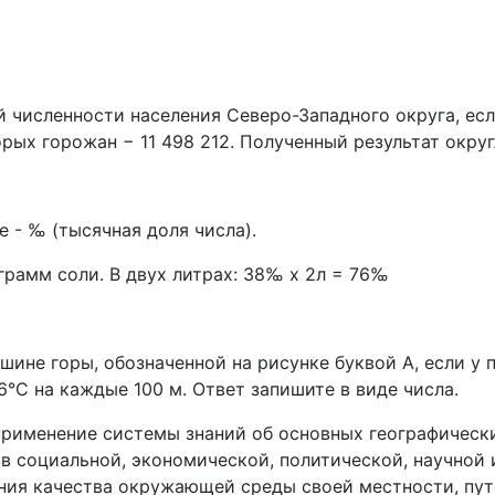
 численности населения Северо-Западного округа, если
торых горожан − 11 498 212. Полученный результат округ
 - ‰ (тысячная доля числа).
 грамм соли. В двух литрах: 38‰ х 2л = 76‰
шине горы, обозначенной на рисунке буквой А, если у 
6°С на каждые 100 м. Ответ запишите в виде числа.
применение системы знаний об основных географическ
в социальной, экономической, политической, научной 
ния качества окружающей среды своей местности, путе