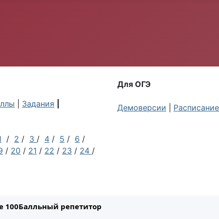
Для ОГЭ
ллы
|
Задания
|
Демоверсии
|
Расписание
1
/
2
/
3
/
4
/
5
/
6
/
9
/
20
/
21
/
22
/
23
/
24
/
ле 100Балльный репетитор