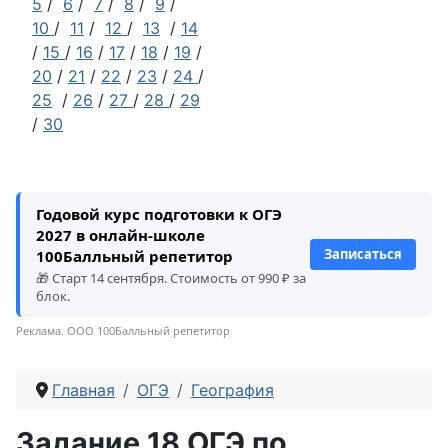
5
/
6
/
7
/
8
/
9
/
10
/
11
/
12
/
13
/
14
/
15
/
16
/
17
/
18
/
19
/
20
/
21
/
22
/
23
/
24
/
25
/
26
/
27
/
28
/
29
/
30
Годовой курс подготовки к ОГЭ
2027 в онлайн-школе
Записаться
100Балльный репетитор
🎁 Старт 14 сентября. Стоимость от 990 ₽ за
блок.
Реклама. ООО 100Балльный репетитор
Главная
ОГЭ
География
Задание 18 ОГЭ по