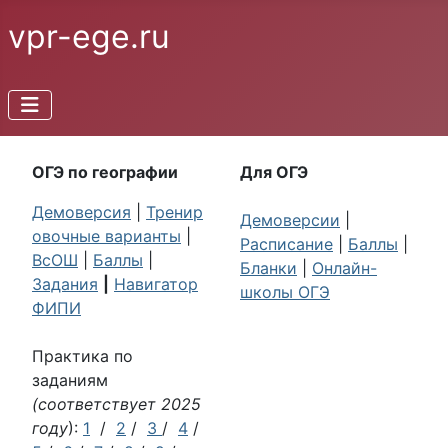
vpr-ege.ru
ОГЭ по географии
Для ОГЭ
Демоверсия
|
Тренир
Демоверсии
|
овочные варианты
|
Расписание
|
Баллы
|
ВсОШ
|
Баллы
|
Бланки
|
Онлайн-
Задания
|
Навигатор
школы ОГЭ
ФИПИ
Практика по
заданиям
(соответствует 2025
году
):
1
/
2
/
3
/
4
/