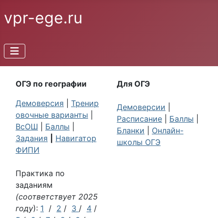
vpr-ege.ru
ОГЭ по географии
Для ОГЭ
Демоверсия
|
Тренир
Демоверсии
|
овочные варианты
|
Расписание
|
Баллы
|
ВсОШ
|
Баллы
|
Бланки
|
Онлайн-
Задания
|
Навигатор
школы ОГЭ
ФИПИ
Практика по
заданиям
(соответствует 2025
году
):
1
/
2
/
3
/
4
/