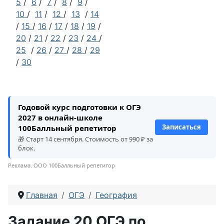
5
/
6
/
7
/
8
/
9
/
10
/
11
/
12
/
13
/
14
/
15
/
16
/
17
/
18
/
19
/
20
/
21
/
22
/
23
/
24
/
25
/
26
/
27
/
28
/
29
/
30
Годовой курс подготовки к ОГЭ
2027 в онлайн-школе
Записаться
100Балльный репетитор
🎁 Старт 14 сентября. Стоимость от 990 ₽ за
блок.
Реклама. ООО 100Балльный репетитор
Главная
ОГЭ
География
Задание 20 ОГЭ по