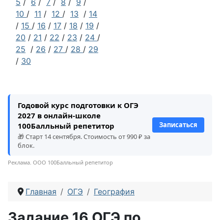
5
/
6
/
7
/
8
/
9
/
10
/
11
/
12
/
13
/
14
/
15
/
16
/
17
/
18
/
19
/
20
/
21
/
22
/
23
/
24
/
25
/
26
/
27
/
28
/
29
/
30
Годовой курс подготовки к ОГЭ
2027 в онлайн-школе
Записаться
100Балльный репетитор
🎁 Старт 14 сентября. Стоимость от 990 ₽ за
блок.
Реклама. ООО 100Балльный репетитор
Главная
ОГЭ
География
Задание 16 ОГЭ по