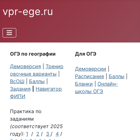
vpr-ege.ru
ОГЭ по географии
Для ОГЭ
Демоверсия
|
Тренир
Демоверсии
|
овочные варианты
|
Расписание
|
Баллы
|
ВсОШ
|
Баллы
|
Бланки
|
Онлайн-
Задания
|
Навигатор
школы ОГЭ
ФИПИ
Практика по
заданиям
(соответствует 2025
году
):
1
/
2
/
3
/
4
/