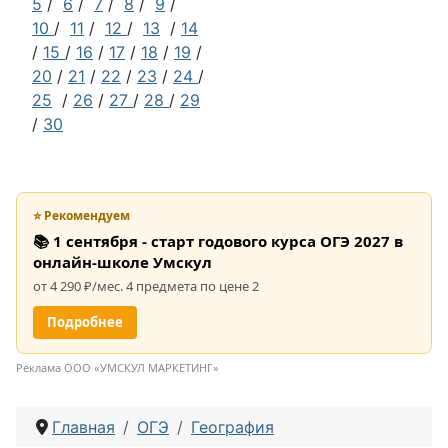
5
/
6
/
7
/
8
/
9
/
10
/
11
/
12
/
13
/
14
/
15
/
16
/
17
/
18
/
19
/
20
/
21
/
22
/
23
/
24
/
25
/
26
/
27
/
28
/
29
/
30
⭐ Рекомендуем
📚 1 сентября - старт годового курса ОГЭ 2027 в
онлайн-школе Умскул
от 4 290 ₽/мес. 4 предмета по цене 2
Подробнее
Реклама ООО «УМСКУЛ МАРКЕТИНГ»
Главная
ОГЭ
География