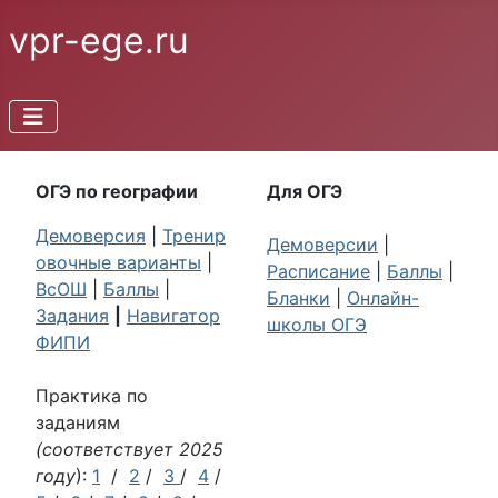
vpr-ege.ru
ОГЭ по географии
Для ОГЭ
Демоверсия
|
Тренир
Демоверсии
|
овочные варианты
|
Расписание
|
Баллы
|
ВсОШ
|
Баллы
|
Бланки
|
Онлайн-
Задания
|
Навигатор
школы ОГЭ
ФИПИ
Практика по
заданиям
(соответствует 2025
году
):
1
/
2
/
3
/
4
/