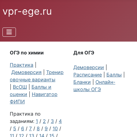
vpr-ege.ru
ОГЭ по химии
Для ОГЭ
Практика
|
Демоверсии
|
Демоверсия
|
Тренир
Расписание
|
Баллы
|
овочные варианты
Бланки
|
Онлайн-
|
ВсОШ
|
Баллы и
школы ОГЭ
оценки
|
Навигатор
ФИПИ
Практика по
заданиям:
1
/
2
/
3
/
4
/
5
/
6
/
7
/
8
/
9
/
10
/
11
/
12
/
13
/
14
/
15
/