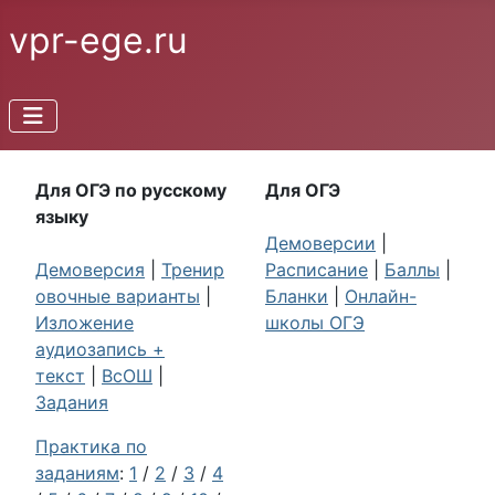
vpr-ege.ru
Для ОГЭ по русскому
Для ОГЭ
языку
Демоверсии
|
Демоверсия
|
Тренир
Расписание
|
Баллы
|
овочные варианты
|
Бланки
|
Онлайн-
Изложение
школы ОГЭ
аудиозапись +
текст
|
ВсОШ
|
Задания
Практика по
заданиям
:
1
/
2
/
3
/
4