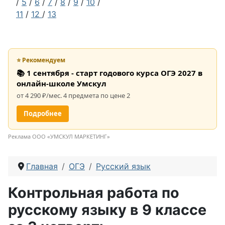
/
5
/
6
/
7
/
8
/
9
/
10
/
11
/
12
/
13
⭐ Рекомендуем
📚 1 сентября - старт годового курса ОГЭ 2027 в
онлайн-школе Умскул
от 4 290 ₽/мес. 4 предмета по цене 2
Подробнее
Реклама ООО «УМСКУЛ МАРКЕТИНГ»
Главная
ОГЭ
Русский язык
Контрольная работа по
русскому языку в 9 классе