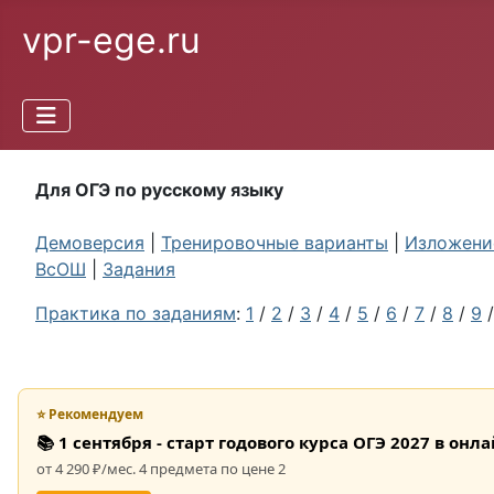
vpr-ege.ru
Для ОГЭ по русскому языку
Демоверсия
|
Тренировочные варианты
|
Изложение
ВсОШ
|
Задания
Практика по заданиям
:
1
/
2
/
3
/
4
/
5
/
6
/
7
/
8
/
9
⭐ Рекомендуем
📚 1 сентября - старт годового курса ОГЭ 2027 в он
от 4 290 ₽/мес. 4 предмета по цене 2