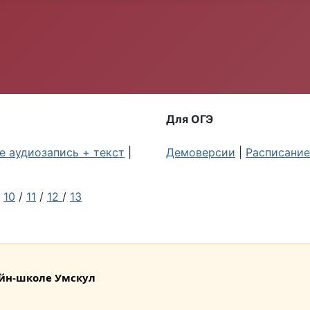
Для ОГЭ
 аудиозапись + текст
|
Демоверсии
|
Расписание
/
10
/
11
/
12
/
13
лайн-школе Умскул