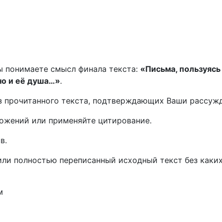
ы понимаете смысл финала текста:
«Письма, пользуясь 
 но и её душа…»
.
з прочитанного текста, подтверждающих Ваши рассужд
ожений или применяйте цитирование.
в.
ли полностью переписанный исходный текст без каких
м