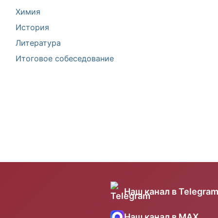
Химия
История
Литература
Итоговое собеседование
Наш канал в Telegra
Наш канал в MAX