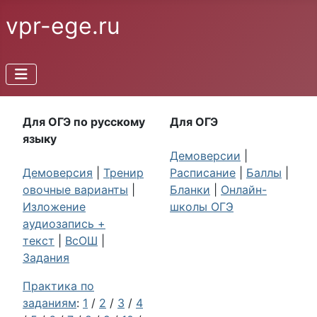
vpr-ege.ru
Для ОГЭ по русскому
Для ОГЭ
языку
Демоверсии
|
Демоверсия
|
Тренир
Расписание
|
Баллы
|
овочные варианты
|
Бланки
|
Онлайн-
Изложение
школы ОГЭ
аудиозапись +
текст
|
ВсОШ
|
Задания
Практика по
заданиям
:
1
/
2
/
3
/
4