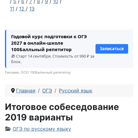
/
5
/
6
/
7
/
8
/
9
/
10
/
11
/
12
/
13
Годовой курс подготовки к ОГЭ
2027 в онлайн-школе
Записаться
100Балльный репетитор
🎁 Старт 14 сентября. Стоимость от 990 ₽ за
блок.
Реклама. ООО 100Балльный репетитор
Главная
ОГЭ
Русский язык
Итоговое собеседование
2019 варианты
Информация о материале
ОГЭ по русскому языку