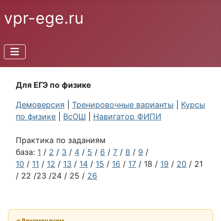
vpr-ege.ru
Для ЕГЭ по физике
Демоверсия
|
Тренировочные варианты
|
Курсы
по физике
|
ВсОШ
|
Навигатор ФИПИ
Практика по заданиям
база:
1
/
2
/
3
/
4
/
5
/
6
/
7
/
8
/
9
/
10
/
11
/
12
/
13
/
14
/
15
/
16
/
17
/ 18 /
19
/
20
/ 21
/ 22 /23 /24 / 25 /
26
⭐ Рекомендуем