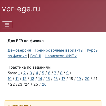
vpr-ege.ru
Для ЕГЭ по физике
Демоверсия
|
Тренировочные варианты
|
Курсы
по физике
|
ВсОШ
|
Навигатор ФИПИ
Практика по заданиям
база:
1
/
2
/
3
/
4
/
5
/
6
/
7
/
8
/
9
/
10
/
11
/
12
/
13
/
14
/
15
/
16
/
17
/ 18 /
19
/
20
/ 21
/ 22 /23 /24 / 25 /
26
⭐ Рекомендуем