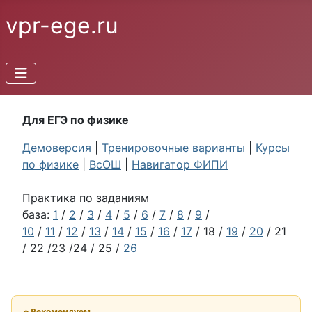
vpr-ege.ru
Для ЕГЭ по физике
Демоверсия
|
Тренировочные варианты
|
Курсы
по физике
|
ВсОШ
|
Навигатор ФИПИ
Практика по заданиям
база:
1
/
2
/
3
/
4
/
5
/
6
/
7
/
8
/
9
/
10
/
11
/
12
/
13
/
14
/
15
/
16
/
17
/ 18 /
19
/
20
/ 21
/ 22 /23 /24 / 25 /
26
⭐ Рекомендуем