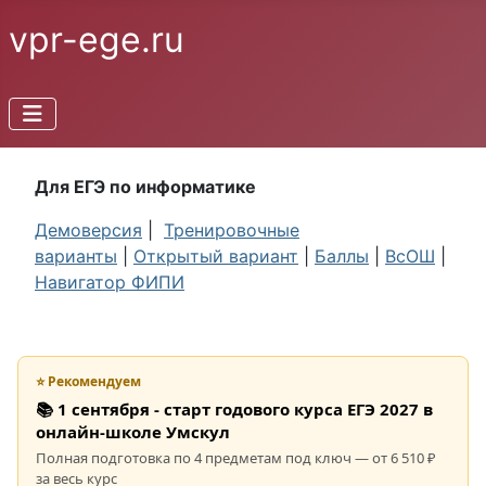
vpr-ege.ru
Для ЕГЭ по информатике
Демоверсия
|
Тренировочные
варианты
|
Открытый вариант
|
Баллы
|
ВсОШ
|
Навигатор ФИПИ
⭐ Рекомендуем
📚 1 сентября - старт годового курса ЕГЭ 2027 в
онлайн-школе Умскул
Полная подготовка по 4 предметам под ключ — от 6 510 ₽
за весь курс