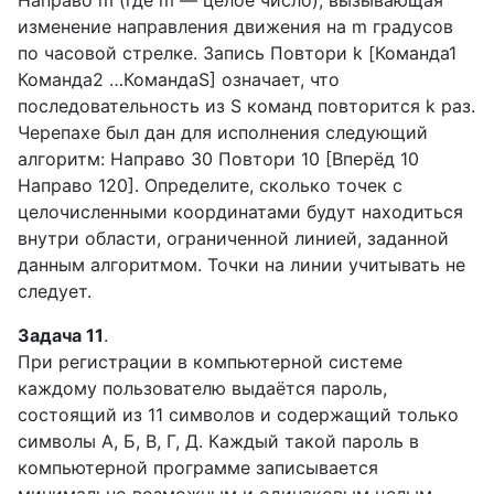
Направо m (где m — целое число), вызывающая
изменение направления движения на m градусов
по часовой стрелке. Запись Повтори k [Команда1
Команда2 …КомандаS] означает, что
последовательность из S команд повторится k раз.
Черепахе был дан для исполнения следующий
алгоритм: Направо 30 Повтори 10 [Вперёд 10
Направо 120]. Определите, сколько точек с
целочисленными координатами будут находиться
внутри области, ограниченной линией, заданной
данным алгоритмом. Точки на линии учитывать не
следует.
Задача 11
.
При регистрации в компьютерной системе
каждому пользователю выдаётся пароль,
состоящий из 11 символов и содержащий только
символы А, Б, В, Г, Д. Каждый такой пароль в
компьютерной программе записывается