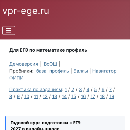
vpr-ege.ru
Для ЕГЭ по математике профиль
Демоверсия
|
ВсОШ
|
Пробники:
база
профиль
|
Баллы
|
Навигатор
ФИПИ
Практика по заданиям
:
1
/
2
/
3
/
4
/
5
/
6
/
7
/
8
/
9
/
10
/
11
/
12
/
13
/
14
/
15
/
16
/
17
/
18
/
19
Годовой курс подготовки к ЕГЭ
2027 в онлайн-школе