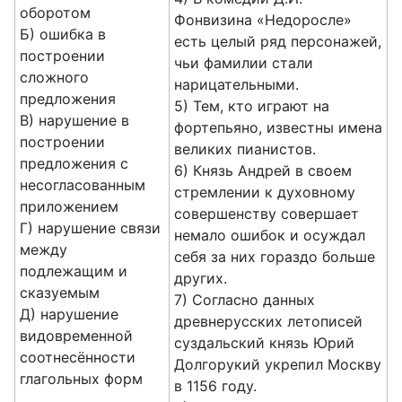
оборотом
Фонвизина «Недоросле»
Б) ошибка в
есть целый ряд персонажей,
построении
чьи фамилии стали
сложного
нарицательными.
предложения
5) Тем, кто играют на
B) нарушение в
фортепьяно, известны имена
построении
великих пианистов.
предложения с
6) Князь Андрей в своем
несогласованным
стремлении к ду
ховному
приложением
совершенству совершает
Г) нарушение связи
немало ошибок и осуждал
между
себя за них гораздо больше
подлежащим и
других.
сказуемым
7) Согласно данных
Д) нарушение
древнерусских летописей
видовременной
суздальский
князь Юрий
соотнесённости
Долгорукий укрепил Москву
глагольных форм
в 1156 году.