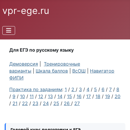
vpr-ege.ru
Для ЕГЭ по русскому языку
Демоверсия
|
Тренировочные
варианты
|
Шкала баллов
|
ВсОШ
|
Навигатор
ФИПИ
Практика по заданиям
:
1
/
2
/
3
/
4
/
5
/
6
/
7
/
8
/
9
/
10
/
11
/
12
/
13
/
14
/
15
/
16
/
17
/
18
/
19
/
20
/
21
/
22
/
23
/
24
/
25
/
26
/
27
Годовой курс подготовки к ЕГЭ