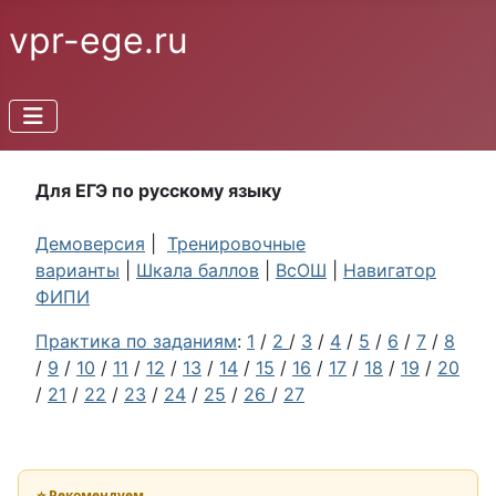
vpr-ege.ru
Для ЕГЭ по русскому языку
Демоверсия
|
Тренировочные
варианты
|
Шкала баллов
|
ВсОШ
|
Навигатор
ФИПИ
Практика по заданиям
:
1
/
2
/
3
/
4
/
5
/
6
/
7
/
8
/
9
/
10
/
11
/
12
/
13
/
14
/
15
/
16
/
17
/
18
/
19
/
20
/
21
/
22
/
23
/
24
/
25
/
26
/
27
⭐ Рекомендуем