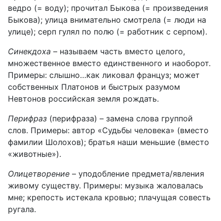
ведро (= воду); прочитал Быкова (= произведения
Быкова); улица внимательно смотрела (= люди на
улице); серп гулял по полю (= работник с серпом).
Синекдоха
– называем часть вместо целого,
множественное вместо единственного и наоборот.
Примеры: слышно…как ликовал француз; может
собственных Платонов и быстрых разумом
Невтонов российская земля рождать.
Перифраз
(перифраза) – замена слова группой
слов. Примеры: автор «Судьбы человека» (вместо
фамилии Шолохов); братья наши меньшие (вместо
«животные»).
Олицетворение
– уподобление предмета/явления
живому существу. Примеры: музыка жаловалась
мне; крепость истекала кровью; плачущая совесть
ругала.