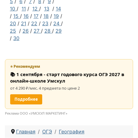
5
/
6
/
7
/
8
/
9
/
10
/
11
/
12
/
13
/
14
/
15
/
16
/
17
/
18
/
19
/
20
/
21
/
22
/
23
/
24
/
25
/
26
/
27
/
28
/
29
/
30
⭐ Рекомендуем
📚 1 сентября - старт годового курса ОГЭ 2027 в
онлайн-школе Умскул
от 4 290 ₽/мес. 4 предмета по цене 2
Подробнее
Реклама ООО «УМСКУЛ МАРКЕТИНГ»
Главная
ОГЭ
География