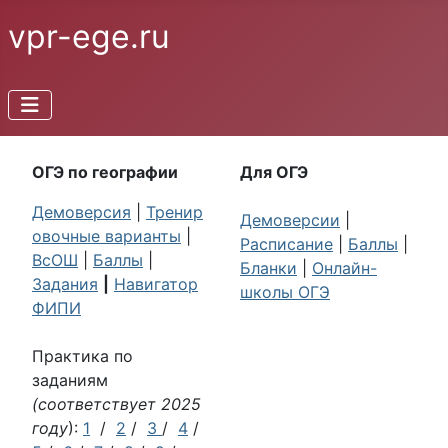
vpr-ege.ru
ОГЭ по географии
Для ОГЭ
Демоверсия
|
Тренир
Демоверсии
|
овочные варианты
|
Расписание
|
Баллы
|
ВсОШ
|
Баллы
|
Бланки
|
Онлайн-
Задания
|
Навигатор
школы ОГЭ
ФИПИ
Практика по
заданиям
(соответствует 2025
году
):
1
/
2
/
3
/
4
/