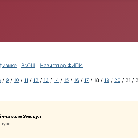
физике
|
ВсОШ
|
Навигатор ФИПИ
8
/
9
/
10
/
11
/
12
/
13
/
14
/
15
/
16
/
17
/ 18 /
19
/
20
/ 21 / 
лайн-школе Умскул
 курс