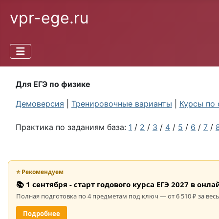
vpr-ege.ru
Для ЕГЭ по физике
Демоверсия
|
Тренировочные варианты
|
Курсы по 
Практика по заданиям база:
1
/
2
/
3
/
4
/
5
/
6
/
7
/
⭐ Рекомендуем
📚 1 сентября - старт годового курса ЕГЭ 2027 в он
Полная подготовка по 4 предметам под ключ — от 6 510 ₽ за весь
Подробнее