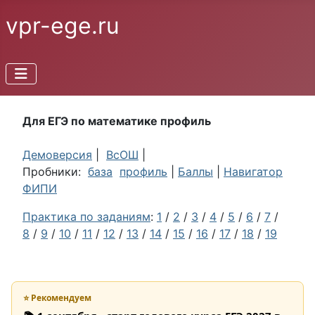
vpr-ege.ru
Для ЕГЭ по математике профиль
Демоверсия
|
ВсОШ
|
Пробники:
база
профиль
|
Баллы
|
Навигатор
ФИПИ
Практика по заданиям
:
1
/
2
/
3
/
4
/
5
/
6
/
7
/
8
/
9
/
10
/
11
/
12
/
13
/
14
/
15
/
16
/
17
/
18
/
19
⭐ Рекомендуем