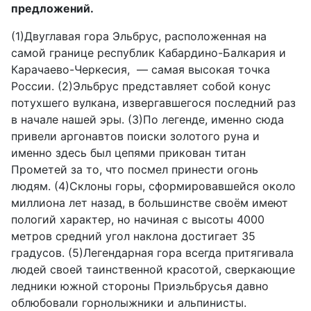
предложений.
(1)Двуглавая гора Эльбрус, расположенная на
самой границе республик Кабардино-Балкария и
Карачаево-Черкесия, — самая высокая точка
России. (2)Эльбрус представляет собой конус
потухшего вулкана, извергавшегося последний раз
в начале нашей эры. (3)По легенде, именно сюда
привели аргонавтов поиски золотого руна и
именно здесь был цепями прикован титан
Прометей за то, что посмел принести огонь
людям. (4)Склоны горы, сформировавшейся около
миллиона лет назад, в большинстве своём имеют
пологий характер, но начиная с высоты 4000
метров средний угол наклона достигает 35
градусов. (5)Легендарная гора всегда притягивала
людей своей таинственной красотой, сверкающие
ледники южной стороны Приэльбрусья давно
облюбовали горнолыжники и альпинисты.