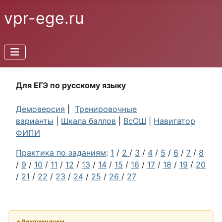
vpr-ege.ru
Для ЕГЭ по русскому языку
Демоверсия
|
Тренировочные
варианты
|
Шкала баллов
|
ВсОШ
|
Навигатор
ФИПИ
Практика по заданиям
:
1
/
2
/
3
/
4
/
5
/
6
/
7
/
8
/
9
/
10
/
11
/
12
/
13
/
14
/
15
/
16
/
17
/
18
/
19
/
20
/
21
/
22
/
23
/
24
/
25
/
26
/
27
⭐ Рекомендуем