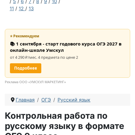
/
5
/
6
/
7
/
8
/
9
/
10
/
11
/
12
/
13
⭐ Рекомендуем
📚 1 сентября - старт годового курса ОГЭ 2027 в
онлайн-школе Умскул
от 4 290 ₽/мес. 4 предмета по цене 2
Подробнее
Реклама ООО «УМСКУЛ МАРКЕТИНГ»
Главная
ОГЭ
Русский язык
Контрольная работа по
русскому языку в формате