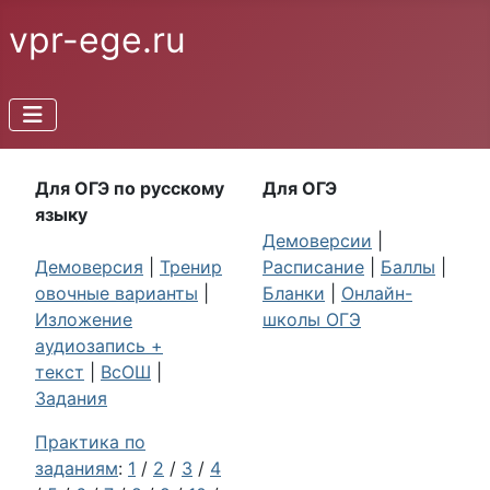
vpr-ege.ru
Для ОГЭ по русскому
Для ОГЭ
языку
Демоверсии
|
Демоверсия
|
Тренир
Расписание
|
Баллы
|
овочные варианты
|
Бланки
|
Онлайн-
Изложение
школы ОГЭ
аудиозапись +
текст
|
ВсОШ
|
Задания
Практика по
заданиям
:
1
/
2
/
3
/
4